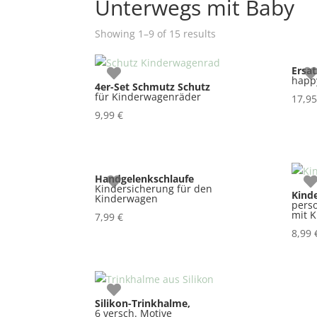
Unterwegs mit Baby
Showing 1–9 of 15 results
Ersa
happy
4er-Set Schmutz Schutz
für Kinderwagenräder
17,9
9,99
€
Handgelenkschlaufe
Kindersicherung für den
Kind
Kinderwagen
perso
mit K
7,99
€
8,99
Silikon-Trinkhalme,
6 versch. Motive