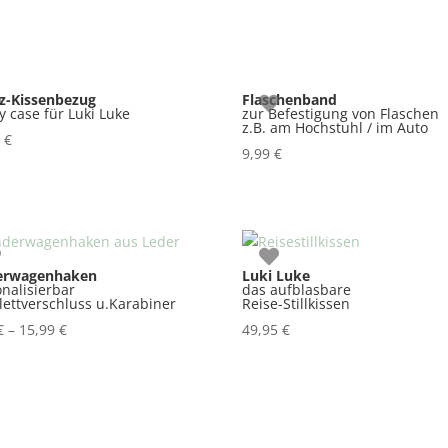
tz-Kissenbezug
Flaschenband
 case für Luki Luke
zur Befestigung von Flaschen
z.B. am Hochstuhl / im Auto
5
€
9,99
€
erwagenhaken
Luki Luke
nalisierbar
das aufblasbare
lettverschluss u.Karabiner
Reise-Stillkissen
€
–
15,99
€
49,95
€