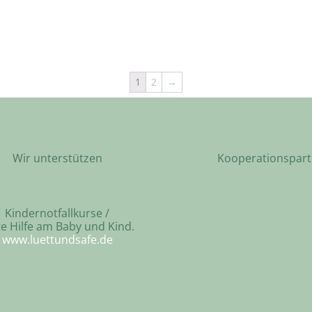
1
2
→
Wir unterstützen
Kooperationspart
Kindernotfallkurse /
te Hilfe am Baby und Kind.
www.luettundsafe.de