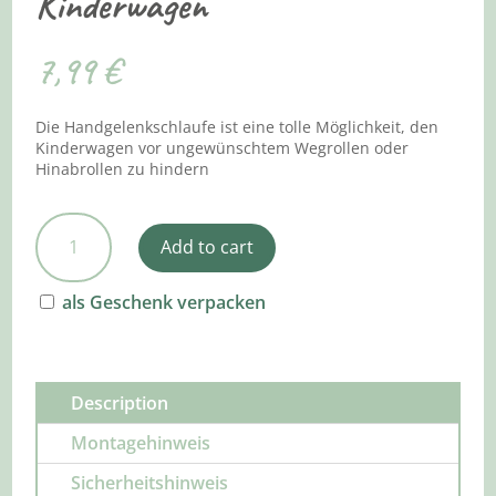
Kinderwagen
7,99
€
Die Handgelenkschlaufe ist eine tolle Möglichkeit, den
Kinderwagen vor ungewünschtem Wegrollen oder
Hinabrollen zu hindern
Handgelenkschlaufe
Add to cart
Kindersicherung
für
den
als Geschenk verpacken
Kinderwagen
quantity
Description
Montagehinweis
Sicherheitshinweis