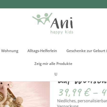
re Wohnung
Alltags-Helferlein
Geschenke zur Geburt (
Geschenkset
Zeig mir alle Produkte
auf Wunsch 
39,99
€
–
4
Niedliches, personalisierb
Verpackung.