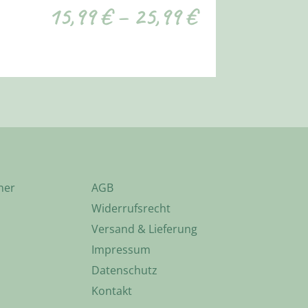
15,99
€
–
25,99
€
ner
AGB
Widerrufsrecht
Versand & Lieferung
Impressum
Datenschutz
Kontakt