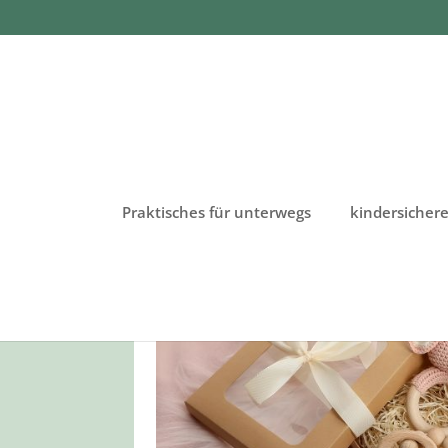
Praktisches für unterwegs
kindersiche