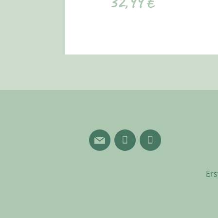
32,99
€
Ers