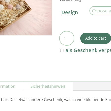
Design
Geschenkset
Add to cart
gehäkelt
in
als Geschenk verp
rosa
auf
Wunsch
personalisierbar
quantity
ormation
Sicherheitshinweis
rbar. Das etwas andere Geschenk, was in eine bleibende E