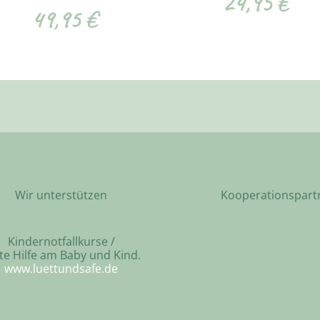
24,95
€
49,95
€
Wir unterstützen
Kooperationspart
Kindernotfallkurse /
te Hilfe am Baby und Kind.
www.luettundsafe.de