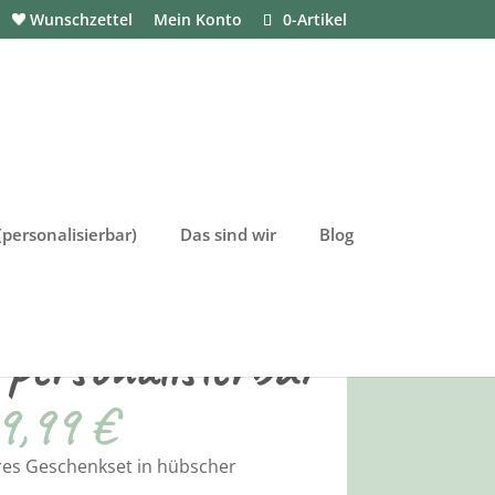
Wunschzettel
Mein Konto
0-Artikel
personalisierbar)
Das sind wir
Blog
 gehäkelt
in rosa
personalisierbar
9,99
€
ares Geschenkset in hübscher