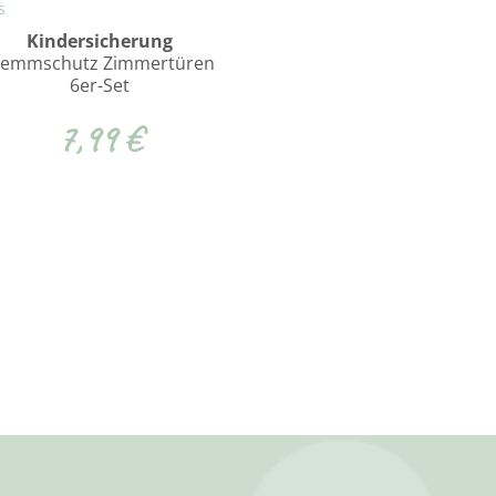
Kindersicherung
lemmschutz Zimmertüren
6er-Set
7,99
€