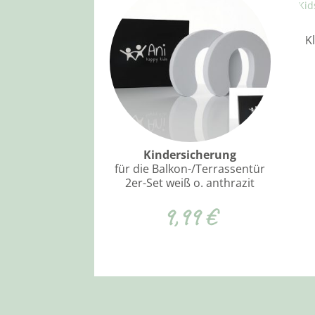
K
Kindersicherung
für die Balkon-/Terrassentür
2er-Set weiß o. anthrazit
9,99
€