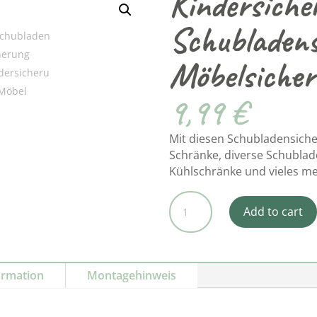
Kindersiche
Schubladens
Möbelsicher
9,99
€
Mit diesen Schubladensich
Schränke, diverse Schublade
Kühlschränke und vieles m
Kindersicherung
Add to cart
Schubladensicherun
Möbelsicherung
10er-
Set
ormation
Montagehinweis
quantity