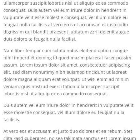
ullamcorper suscipit lobortis nisl ut aliquip ex ea commodo
consequat. Duis autem vel eum iriure dolor in hendrerit in
vulputate velit esse molestie consequat, vel illum dolore eu
feugiat nulla facilisis at vero eros et accumsan et iusto odio
dignissim qui blandit praesent luptatum zzril delenit augue
duis dolore te feugait nulla facilisi.
Nam liber tempor cum soluta nobis eleifend option congue
nihil imperdiet doming id quod mazim placerat facer possim
assum. Lorem ipsum dolor sit amet, consectetuer adipiscing
elit, sed diam nonummy nibh euismod tincidunt ut laoreet
dolore magna aliquam erat volutpat. Ut wisi enim ad minim
veniam, quis nostrud exerci tation ullamcorper suscipit
lobortis nisl ut aliquip ex ea commodo consequat.
Duis autem vel eum iriure dolor in hendrerit in vulputate velit
esse molestie consequat, vel illum dolore eu feugiat nulla
facilisis.
At vero eos et accusam et justo duo dolores et ea rebum. Stet
clita kasd gubergren, no sea takimata sanctus est Lorem ipsum